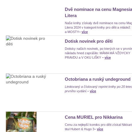
Dvě nominace na cenu Magnesi
Litera
Naše knihy získaly dvě nominace na cenu Ma
Litera 2024 v kategorii knihy pro děti a mláde
a MOSTY
–
více
Dotisk novinek pro děti
Dotisky našich novinek, po kterých se v první
nákladu hned zaprášilo: MÁMA MÁ VŽDYCKY
PRAVDU a V OKU LIŠKY
–
více
Octobriana a ruský undeground
Limitovaný a číslovaný reprint knihy po 20 lete
prvního vydání.
–
více
Cena MURIEL pro Nikkarina
Cenu za nejlepší komiks pro děti získal Nikkar
titul Hubert & Hugo 3
–
více