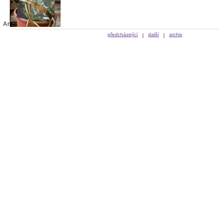
Archiv
předcházející
další
archiv