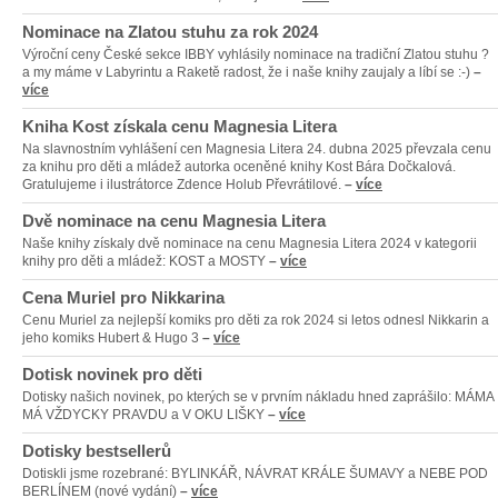
Nominace na Zlatou stuhu za rok 2024
Výroční ceny České sekce IBBY vyhlásily nominace na tradiční Zlatou stuhu ?
a my máme v Labyrintu a Raketě radost, že i naše knihy zaujaly a líbí se :-)
–
více
Kniha Kost získala cenu Magnesia Litera
Na slavnostním vyhlášení cen Magnesia Litera 24. dubna 2025 převzala cenu
za knihu pro děti a mládež autorka oceněné knihy Kost Bára Dočkalová.
Gratulujeme i ilustrátorce Zdence Holub Převrátilové.
–
více
Dvě nominace na cenu Magnesia Litera
Naše knihy získaly dvě nominace na cenu Magnesia Litera 2024 v kategorii
knihy pro děti a mládež: KOST a MOSTY
–
více
Cena Muriel pro Nikkarina
Cenu Muriel za nejlepší komiks pro děti za rok 2024 si letos odnesl Nikkarin a
jeho komiks Hubert & Hugo 3
–
více
Dotisk novinek pro děti
Dotisky našich novinek, po kterých se v prvním nákladu hned zaprášilo: MÁMA
MÁ VŽDYCKY PRAVDU a V OKU LIŠKY
–
více
Dotisky bestsellerů
Dotiskli jsme rozebrané: BYLINKÁŘ, NÁVRAT KRÁLE ŠUMAVY a NEBE POD
BERLÍNEM (nové vydání)
–
více