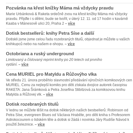
Pozvánka na křest knížky Máma má vždycky pravdu
Marie Urbánková & Raketa srdečně zvou na křest knížky Máma má vždycky
pravdu. Přijďte i s dětmi, bude se tvořit, v úterý 12. 11. od 17 hodin v kavárně
Kaaba v Mánesově ulici 20, Praha 2
–
více
Dotisk bestsellerů: knihy Petra Síse a další
Dotiskli jsme jsme celou řadu rozebraných titulů, objednat je můžete u vašich
knihkupců nebo na našem e-shopu.
–
více
Octobriana a ruský underground
Limitovaný a číslovaný reprint knihy po 20 letech od prvního
vydání.
–
více
Cena MURIEL pro Matyldu a Růžovýho vlka
Ve středu 21. února proběhlo slavnostní předávání výročních komiksových cen
MURIEL. Cenu za nejlepší komiks pro děti získala dvojice autorek časopisu
RAKETA: Jana Šrámková a Petra Josefína Stibitzová za komiksovou knihu
Matylda a Růžovej vlk.
–
více
Dotisk rozebraných titulů
V lednu se můžete těšit na dotisk některých našich bestsellerů: Robinson od
Petra Síse, evergreen Blues od Václava Hraběte, pro děti kniha s Profesorem
Astrokocourem o lidském těle a dotisk si žádá i novinka Járy Rudiše Návod k
použití železnice.
–
více