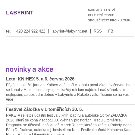
NAKLADATELSTVÍ
LABYRINT
KULTURNÍ REVUE
SPOLEČNOST PRO KULTURU
tel.: +420 224 922 422
labyrint@labyrint.net
RSS
FB
Novinky a akce
Letní KNIHEX 5. a 6. června 2026
Přijďte na knižní jarmark Knihex v pátek či v sobotu první víkend v červnu, bude
se konat v Muzeu literatury a jako každý rok tam najdete i náš stánek s tím
nejlepším, co poslední dobou v Labyrintu a Raketě vyšlo. Těšíme se na vás.
–
více
Festival Záložka v Litoměřicích 30. 5.
RAKETA se letos účastní festivalu knih, papíru a autorské tvorby ZÁLOŽKA
2026, který se koná v sobotu 30. května v prostorách Hradu Litoměřice.
Programu se účastní i naši autoři Marek Rubec, kterého znáte z Rakety, nebo
Bára Dočkalová, autorka mj. bestselleru Kost. Festival pořádá Knihovna Karla
Hynka Máchy v Litoměřicích.
–
více