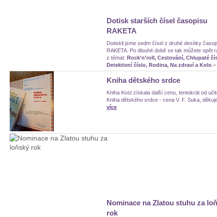
Dotisk starších čísel časopisu
RAKETA
Dotiskli jsme sedm čísel z druhé desítky časo
RAKETA. Po dlouhé době se tak můžete opět r
z témat:
Rock'n'roll, Cestování, Chlupaté čís
Detektivní číslo, Rodina, Na zdraví a Kolo
.
Kniha dětského srdce
Kniha Kost získala další cenu, tentokrát od učit
Kniha dětského srdce - cena V. F. Suka, děkuj
více
Nominace na Zlatou stuhu za lo
rok