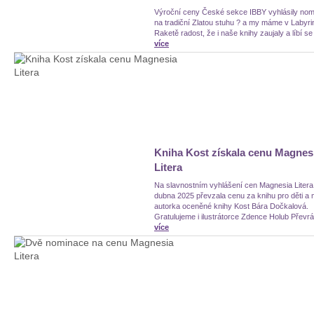
Výroční ceny České sekce IBBY vyhlásily no
na tradiční Zlatou stuhu ? a my máme v Labyri
Raketě radost, že i naše knihy zaujaly a líbí se
více
Kniha Kost získala cenu Magnes
Litera
Na slavnostním vyhlášení cen Magnesia Litera
dubna 2025 převzala cenu za knihu pro děti a
autorka oceněné knihy Kost Bára Dočkalová.
Gratulujeme i ilustrátorce Zdence Holub Převrát
více