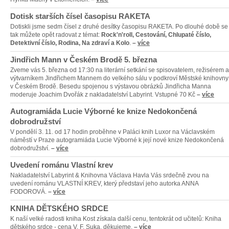
Dotisk starších čísel časopisu RAKETA
Dotiskli jsme sedm čísel z druhé desítky časopisu RAKETA. Po dlouhé době se
tak můžete opět radovat z témat:
Rock'n'roll, Cestování, Chlupaté číslo,
Detektivní číslo, Rodina, Na zdraví a Kolo
.
–
více
Jindřich Mann v Českém Brodě 5. března
Zveme vás 5. března od 17:30 na literární setkání se spisovatelem, režisérem a
výtvarníkem Jindřichem Mannem do velkého sálu v podkroví Městské knihovny
v Českém Brodě. Besedu spojenou s výstavou obrázků Jindřicha Manna
moderuje Joachim Dvořák z nakladatelství Labyrint. Vstupné 70 Kč
–
více
Autogramiáda Lucie Výborné ke knize Nedokončená
dobrodružství
V pondělí 3. 11. od 17 hodin proběhne v Paláci knih Luxor na Václavském
náměstí v Praze autogramiáda Lucie Výborné k její nové knize Nedokončená
dobrodružství.
–
více
Uvedení románu Vlastní krev
Nakladatelství Labyrint & Knihovna Václava Havla Vás srdečně zvou na
uvedení románu VLASTNÍ KREV, který představí jeho autorka ANNA
FODOROVÁ.
–
více
KNIHA DĚTSKÉHO SRDCE
K naší velké radosti kniha Kost získala další cenu, tentokrát od učitelů: Kniha
dětského srdce - cena V. F. Suka, děkujeme.
–
více