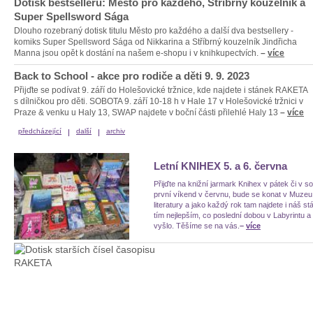
Dotisk bestsellerů: Město pro každého, Stříbrný kouzelník a
Super Spellsword Sága
Dlouho rozebraný dotisk titulu Město pro každého a další dva bestsellery -
komiks Super Spellsword Sága od Nikkarina a Stříbrný kouzelník Jindřicha
Manna jsou opět k dostání na našem e-shopu i v knihkupectvích.
–
více
Back to School - akce pro rodiče a děti 9. 9. 2023
Přijďte se podívat 9. září do Holešovické tržnice, kde najdete i stánek RAKETA
s dílničkou pro děti. SOBOTA 9. září 10-18 h v Hale 17 v Holešovické tržnici v
Praze & venku u Haly 13, SWAP najdete v boční části přilehlé Haly 13
–
více
předcházející
další
archiv
Letní KNIHEX 5. a 6. června
Přijďte na knižní jarmark Knihex v pátek či v s
první víkend v červnu, bude se konat v Muzeu
literatury a jako každý rok tam najdete i náš st
tím nejlepším, co poslední dobou v Labyrintu 
vyšlo. Těšíme se na vás.
–
více