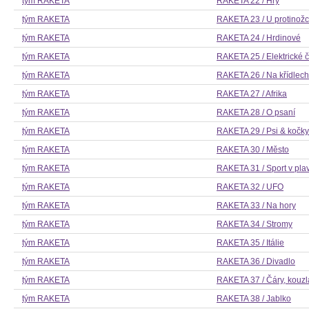
tým RAKETA
RAKETA 22 / Hry
tým RAKETA
RAKETA 23 / U protinož
tým RAKETA
RAKETA 24 / Hrdinové
tým RAKETA
RAKETA 25 / Elektrické č
tým RAKETA
RAKETA 26 / Na křídlech
tým RAKETA
RAKETA 27 / Afrika
tým RAKETA
RAKETA 28 / O psaní
tým RAKETA
RAKETA 29 / Psi & kočky
tým RAKETA
RAKETA 30 / Město
tým RAKETA
RAKETA 31 / Sport v pla
tým RAKETA
RAKETA 32 / UFO
tým RAKETA
RAKETA 33 / Na hory
tým RAKETA
RAKETA 34 / Stromy
tým RAKETA
RAKETA 35 / Itálie
tým RAKETA
RAKETA 36 / Divadlo
tým RAKETA
RAKETA 37 / Čáry, kouzl
tým RAKETA
RAKETA 38 / Jablko