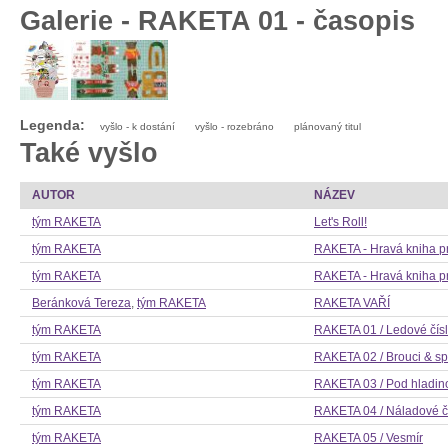
Galerie - RAKETA 01 - časopis
Legenda:
vyšlo - k dostání
vyšlo - rozebráno
plánovaný titul
Také vyšlo
AUTOR
NÁZEV
tým RAKETA
Let's Roll!
tým RAKETA
RAKETA - Hravá kniha pr
tým RAKETA
RAKETA - Hravá kniha pr
Beránková Tereza
,
tým RAKETA
RAKETA VAŘÍ
tým RAKETA
RAKETA 01 / Ledové čís
tým RAKETA
RAKETA 02 / Brouci & sp
tým RAKETA
RAKETA 03 / Pod hladin
tým RAKETA
RAKETA 04 / Náladové č
tým RAKETA
RAKETA 05 / Vesmír