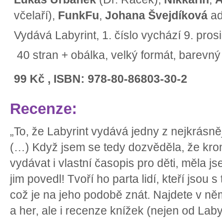
včelaří),
FunkFu
,
Johana Švejdíková
ad
Vydává Labyrint, 1. číslo vychází 9. pros
40 stran + obálka, velký formát, barevný 
99 Kč , ISBN: 978-80-86803-30-2
Recenze:
„To, že Labyrint vydává jedny z nejkrásně
(…) Když jsem se tedy dozvěděla, že kro
vydávat i vlastní časopis pro děti, měla j
jim povedl! Tvoří ho parta lidí, kteří jsou 
což je na jeho podobě znát. Najdete v ně
a her, ale i recenze knížek (nejen od Laby