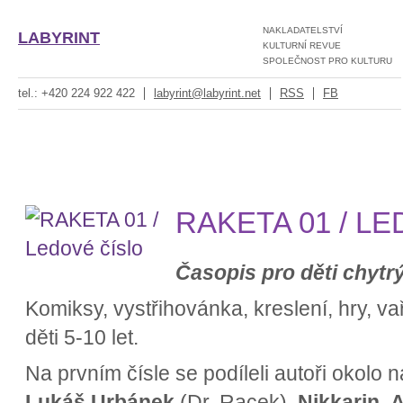
NAKLADATELSTVÍ
LABYRINT
KULTURNÍ REVUE
SPOLEČNOST PRO KULTURU
tel.: +420 224 922 422
labyrint@labyrint.net
RSS
FB
RAKETA 01 / L
Časopis pro děti chytr
Komiksy, vystřihovánka, kreslení, hry, v
děti 5-10 let.
Na prvním čísle se podíleli autoři okolo n
Lukáš Urbánek
(Dr. Racek),
Nikkarin
,
A