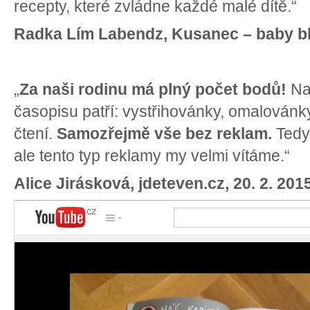
recepty, které zvládne každé malé dítě.“
Radka Lím Labendz, Kusanec – baby blo
„
Za naši rodinu má plný počet bodů!
Naj
časopisu patří: vystřihovánky, omalovánky
čtení.
Samozřejmě vše bez reklam.
Tedy 
ale tento typ reklamy my velmi vítáme.“
Alice Jirásková, jdeteven.cz, 20. 2. 201