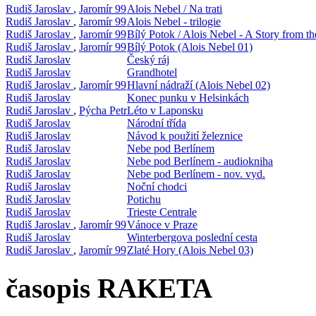
Rudiš Jaroslav
,
Jaromír 99
Alois Nebel / Na trati
Rudiš Jaroslav
,
Jaromír 99
Alois Nebel - trilogie
Rudiš Jaroslav
,
Jaromír 99
Bílý Potok / Alois Nebel - A Story from t
Rudiš Jaroslav
,
Jaromír 99
Bílý Potok (Alois Nebel 01)
Rudiš Jaroslav
Český ráj
Rudiš Jaroslav
Grandhotel
Rudiš Jaroslav
,
Jaromír 99
Hlavní nádraží (Alois Nebel 02)
Rudiš Jaroslav
Konec punku v Helsinkách
Rudiš Jaroslav
,
Pýcha Petr
Léto v Laponsku
Rudiš Jaroslav
Národní třída
Rudiš Jaroslav
Návod k použití železnice
Rudiš Jaroslav
Nebe pod Berlínem
Rudiš Jaroslav
Nebe pod Berlínem - audiokniha
Rudiš Jaroslav
Nebe pod Berlínem - nov. vyd.
Rudiš Jaroslav
Noční chodci
Rudiš Jaroslav
Potichu
Rudiš Jaroslav
Trieste Centrale
Rudiš Jaroslav
,
Jaromír 99
Vánoce v Praze
Rudiš Jaroslav
Winterbergova poslední cesta
Rudiš Jaroslav
,
Jaromír 99
Zlaté Hory (Alois Nebel 03)
časopis RAKETA