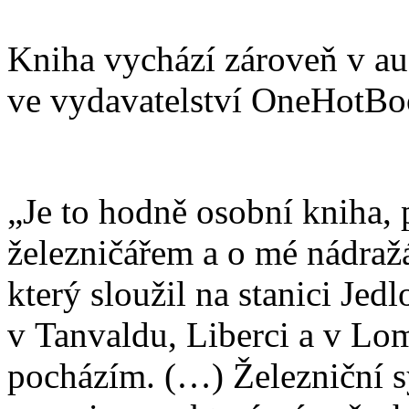
Kniha vychází zároveň v aud
ve vydavatelství OneHotBo
„Je to hodně osobní kniha, p
železničářem a o mé nádražá
který sloužil na stanici Jed
v Tanvaldu, Liberci a v Lo
pocházím. (…) Železniční s