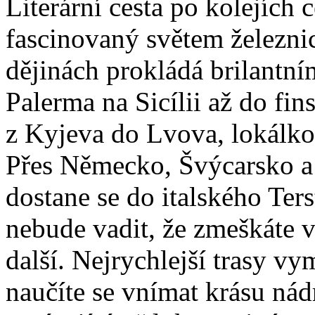
Literární cesta po kolejích 
fascinovaný světem železni
dějinách prokládá brilantn
Palerma na Sicílii až do f
z Kyjeva do Lvova, lokálko
Přes Německo, Švýcarsko a
dostane se do italského Ter
nebude vadit, že zmeškáte 
další. Nejrychlejší trasy vy
naučíte se vnímat krásu nád