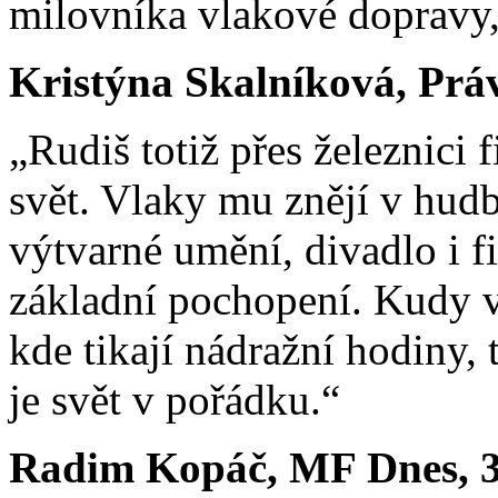
milovníka vlakové dopravy, n
Kristýna Skalníková, Práv
„Rudiš totiž přes železnici 
svět. Vlaky mu znějí v hudbě
výtvarné umění, divadlo i f
základní pochopení. Kudy ve
kde tikají nádražní hodiny, 
je svět v pořádku.“
Radim Kopáč, MF Dnes, 3.