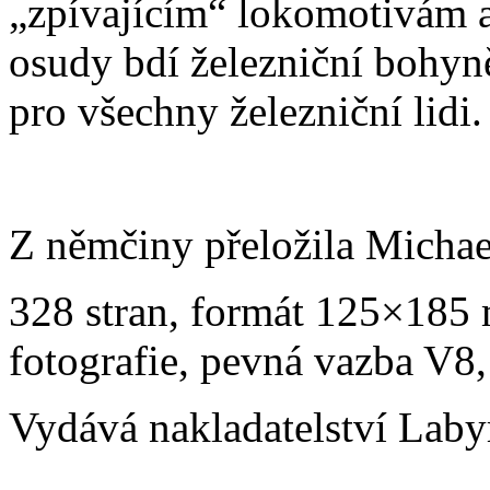
„zpívajícím“ lokomotivám a
osudy bdí železniční bohyn
pro všechny železniční lidi.
Z němčiny přeložila Michae
328 stran, formát 125×185
fotografie, pevná vazba V8,
Vydává nakladatelství Laby