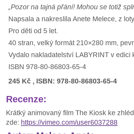
„Pozor na tajná přání! Mohou se totiž spln
Napsala a nakreslila Anete Melece,
z lot
P
ro děti od 5 let.
40 stran, velký formát 210×280 mm, pev
Vydalo nakladatelství LABYRINT v edici 
ISBN 978-80-86803-65-4
245 Kč , ISBN: 978-80-86803-65-4
Recenze:
Krátký animovaný film The Kiosk ke zhléd
zde:
https://vimeo.com/user6037288