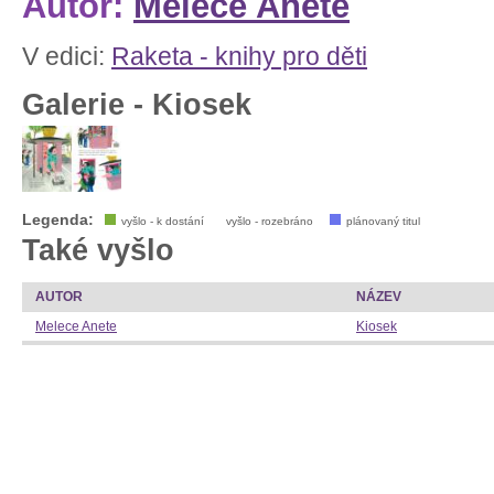
Autor:
Melece Anete
V edici:
Raketa - knihy pro děti
Galerie - Kiosek
Legenda:
vyšlo - k dostání
vyšlo - rozebráno
plánovaný titul
Také vyšlo
AUTOR
NÁZEV
Melece Anete
Kiosek