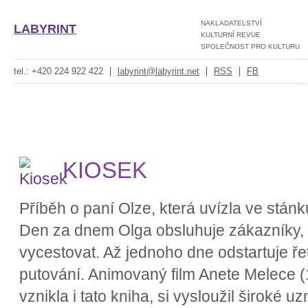
NAKLADATELSTVÍ
LABYRINT
KULTURNÍ REVUE
SPOLEČNOST PRO KULTURU
tel.: +420 224 922 422
labyrint@labyrint.net
RSS
FB
KIOSEK
Příběh o paní Olze, která uvízla ve stán
Den za dnem Olga obsluhuje zákazníky, l
vycestovat. Až jednoho dne odstartuje ře
putování. Animovaný film Anete Melece 
vznikla i tato kniha, si vysloužil široké 