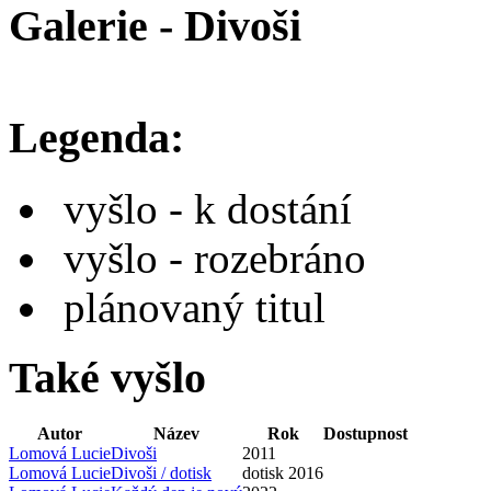
Galerie - Divoši
Legenda:
vyšlo - k dostání
vyšlo - rozebráno
plánovaný titul
Také vyšlo
Autor
Název
Rok
Dostupnost
Lomová Lucie
Divoši
2011
Lomová Lucie
Divoši / dotisk
dotisk 2016