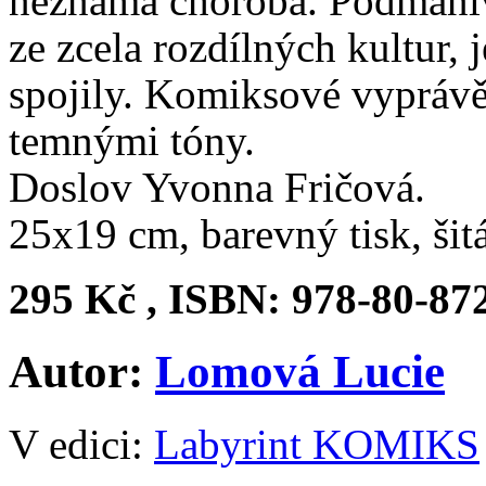
neznámá choroba. P
odmani
ze zcela rozdílných kultur, j
spojily. K
omiksové vyprávě
temnými tóny.
Doslov Yvonna Fričová.
25x19 cm, barevný tisk, ši
295 Kč , ISBN: 978-80-87
Autor:
Lomová Lucie
V edici:
Labyrint KOMIKS