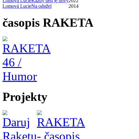
Lomová Lucie
Každý den je nový
2022
Lomová Lucie
Na odstřel
2014
časopis RAKETA
Projekty