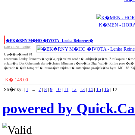
K�MEN - HORA 
�EK�RNY M�HO �IVOTA - Lenka Reinerov�
LABYRINT - knihy
U p��le�itosti 91.
narozenin Lenky Reinerov� vy�la jej� velmi osobn� lad�n� pr�za. Z rukopisu n�
origin�lu Das Geheimnis der n�chsten Minuten p�elo�ila Olga Wall�. Knihu prov�z� 
�ernob�l�ch fotografi� intimn�ch z�kout� autor�ina pra�sk�ho bytu. MC 185 K
K� 148.00
Str�nky: |
1
| ... |
7
|
8
|
9
|
10
|
11
|
12
|
13
|
14
|
15
|
16
|
17
|
powered by Quick.Ca