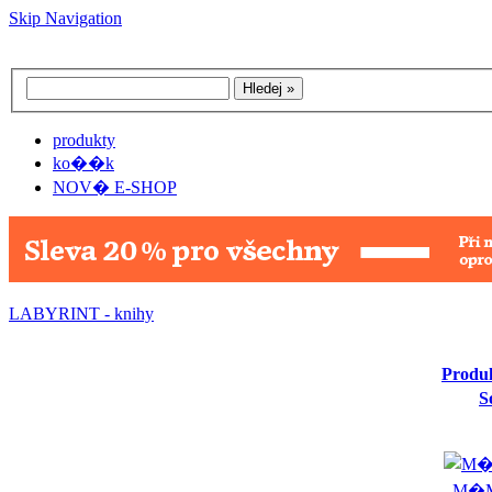
Skip Navigation
produkty
ko��k
NOV� E-SHOP
LABYRINT - knihy
Produ
S
M�M